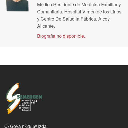
Médico Residente de Medicina Familiar y
Comunitaria. Hospital Virgen de los Lirios
y Centro De Salud la Fábrica. Alcoy.
Alicante.
Biografia no disponible.
C\ Goya nº25 5º Izda