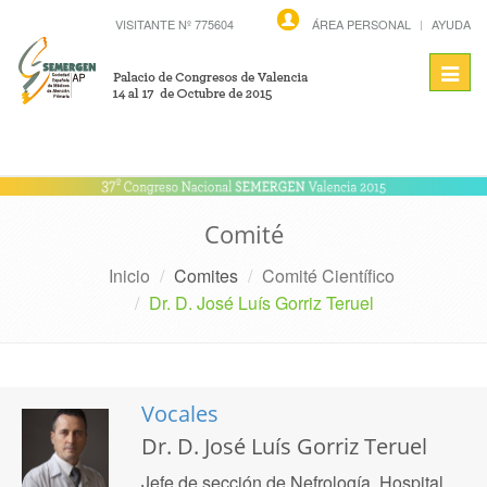
VISITANTE Nº 775604
ÁREA PERSONAL
AYUDA
Toggl
navig
Comité
Inicio
Comites
Comité Científico
Dr. D. José Luís Gorriz Teruel
Vocales
Dr. D. José Luís Gorriz Teruel
Jefe de sección de Nefrología. Hospital