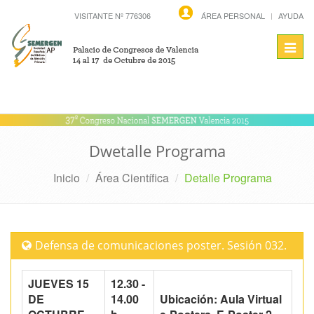
VISITANTE Nº 776306
ÁREA PERSONAL
AYUDA
Toggl
navig
Dwetalle Programa
Inicio
Área Científica
Detalle Programa
Defensa de comunicaciones poster. Sesión 032.
JUEVES 15
12.30 -
DE
14.00
Ubicación: Aula Virtual