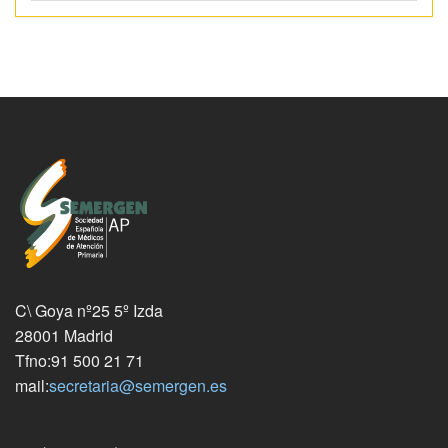
C\ Goya nº25 5º Izda
28001 Madrid
Tfno:91 500 21 71
mail:
secretaria@semergen.es