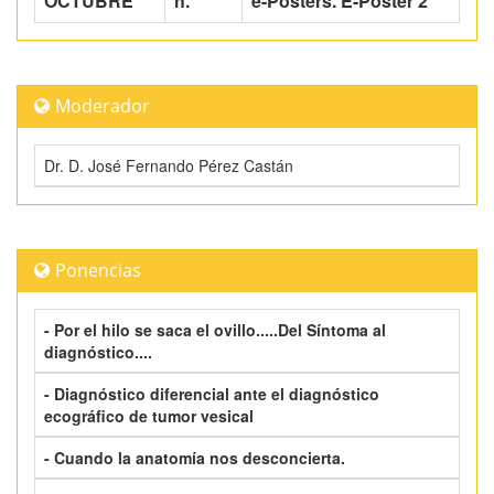
OCTUBRE
h.
e-Posters. E-Poster 2
Moderador
Dr. D. José Fernando Pérez Castán
Ponencias
- Por el hilo se saca el ovillo.....Del Síntoma al
diagnóstico....
- Diagnóstico diferencial ante el diagnóstico
ecográfico de tumor vesical
- Cuando la anatomía nos desconcierta.