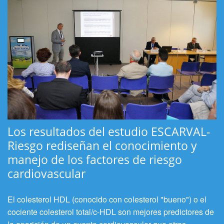
Los resultados del estudio ESCARVAL-
Riesgo rediseñan el conocimiento y
manejo de los factores de riesgo
cardiovascular
El colesterol HDL (conocido con colesterol "bueno") o el
cociente colesterol total/c-HDL son mejores predictores de