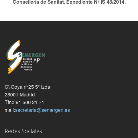
Consellería de Sanitat. Expediente Nº IS 48/2014.
C\ Goya nº25 5º Izda
28001 Madrid
Tfno:91 500 21 71
mail:
secretaria@semergen.es
Redes Sociales