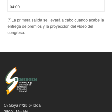
04:00
(*)La primera salida se llevará a cabo cuando acabe la
entrega de premios y la proyección del video del
congreso.
C\ Goya nº25 5º Izda
28001 Madrid