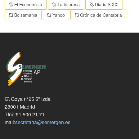
El Economista
Te Interesa
Diario S.XXI
Bolsamania
Yahoo
Crónica de Cantabria
C\ Goya nº25 5º Izda
28001 Madrid
Tfno:91 500 21 71
mail:
secretaria@semergen.es