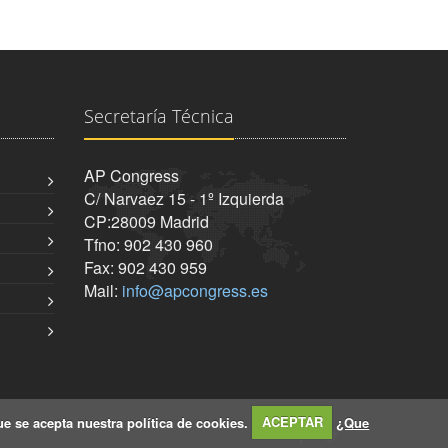
Secretaría Técnica
AP Congress
C/ Narvaez 15 - 1º Izquierda
CP:28009 Madrid
Tfno: 902 430 960
Fax: 902 430 959
Mail:
info@apcongress.es
e se acepta nuestra política de cookies.
ACEPTAR
¿Que