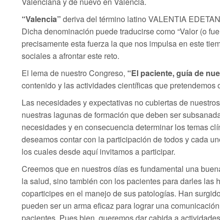
Valenciana y de nuevo en Valencia.
“Valencia”
deriva del término latino VALENTIA EDETANO
Dicha denominación puede traducirse como “Valor (o fuerz
precisamente esta fuerza la que nos impulsa en este tie
sociales a afrontar este reto.
El lema de nuestro Congreso,
“El paciente, guía de nu
contenido y las actividades científicas que pretendemos d
Las necesidades y expectativas no cubiertas de nuestro
nuestras lagunas de formación que deben ser subsanadas
necesidades y en consecuencia determinar los temas clín
deseamos contar con la participación de todos y cada 
los cuales desde aquí invitamos a participar.
Creemos que en nuestros días es fundamental una buena 
la salud, sino también con los pacientes para darles las
coparticipes en el manejo de sus patologías. Han surgido
pueden ser un arma eficaz para lograr una comunicación 
pacientes. Pues bien, queremos dar cabida a actividades