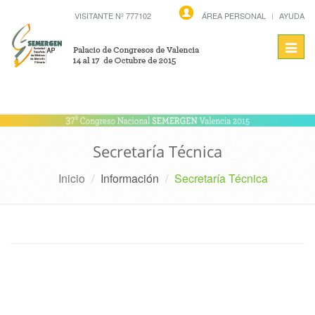
VISITANTE Nº 777102
ÁREA PERSONAL
AYUDA
Toggl
navig
Secretaría Técnica
Inicio
Información
Secretaría Técnica